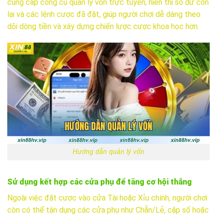
cung cấp công cụ quản lý vốn trực tuyến, hiển thị số dư còn
lại và các lệnh cược đã đặt, giúp người chơi dễ dàng theo
dõi dòng tiền và xây dựng chiến lược cược khoa học hơn.
Hướng dẫn quản lý vốn
Sử dụng kết hợp các cửa phụ để tăng cơ hội thắng
Ngoài việc đặt cược vào cửa Tài hoặc Xỉu chính, người chơi
còn có thể tận dụng các cửa phụ như Chẵn/Lẻ, cặp số hoặc