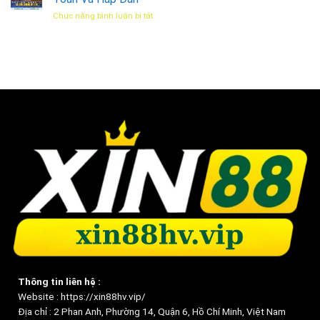
–
Với
Lận
ở
Chức năng bình luận bị tắt
Trải
Tỷ
Tài
Nghiệm
Lệ
Xỉu
Cược
Thưởng
Xin88
Xanh
Hấp
Uy
Chín,
Dẫn
Tín
An
–
Toàn
Trải
Nghiệm
Cá
Cược
An
Toàn
Và
Hấp
Dẫn
Thông tin liên hệ :
Website :
https://xin88hv.vip/
Địa chỉ : 2 Phan Anh, Phường 14, Quận 6, Hồ Chí Minh, Việt Nam