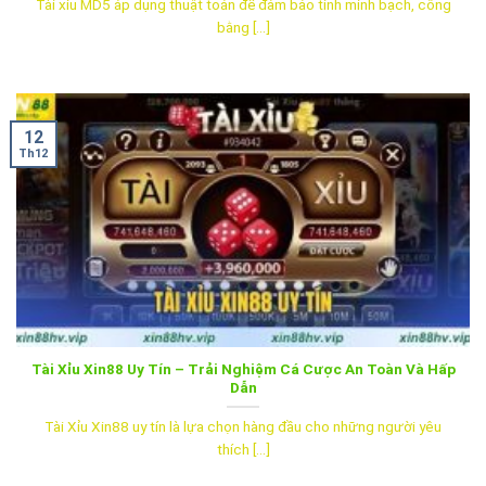
Tài xỉu MD5 áp dụng thuật toán để đảm bảo tính minh bạch, công
bằng [...]
12
Th12
Tài Xỉu Xin88 Uy Tín – Trải Nghiệm Cá Cược An Toàn Và Hấp
Dẫn
Tài Xỉu Xin88 uy tín là lựa chọn hàng đầu cho những người yêu
thích [...]