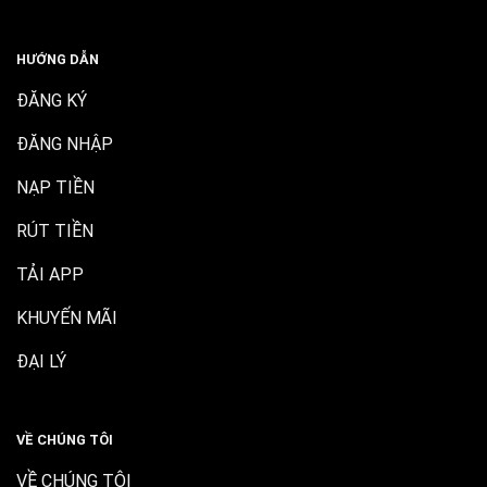
HƯỚNG DẪN
ĐĂNG KÝ
ĐĂNG NHẬP
NẠP TIỀN
RÚT TIỀN
TẢI APP
KHUYẾN MÃI
ĐẠI LÝ
VỀ CHÚNG TÔI
VỀ CHÚNG TÔI