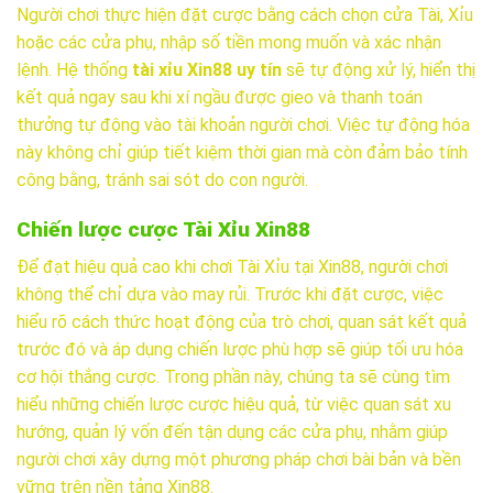
Người chơi thực hiện đặt cược bằng cách chọn cửa Tài, Xỉu
hoặc các cửa phụ, nhập số tiền mong muốn và xác nhận
lệnh. Hệ thống
tài xỉu Xin88 uy tín
sẽ tự động xử lý, hiển thị
kết quả ngay sau khi xí ngầu được gieo và thanh toán
thưởng tự động vào tài khoản người chơi. Việc tự động hóa
này không chỉ giúp tiết kiệm thời gian mà còn đảm bảo tính
công bằng, tránh sai sót do con người.
Chiến lược cược Tài Xỉu Xin88
Để đạt hiệu quả cao khi chơi Tài Xỉu tại Xin88, người chơi
không thể chỉ dựa vào may rủi. Trước khi đặt cược, việc
hiểu rõ cách thức hoạt động của trò chơi, quan sát kết quả
trước đó và áp dụng chiến lược phù hợp sẽ giúp tối ưu hóa
cơ hội thắng cược. Trong phần này, chúng ta sẽ cùng tìm
hiểu những chiến lược cược hiệu quả, từ việc quan sát xu
hướng, quản lý vốn đến tận dụng các cửa phụ, nhằm giúp
người chơi xây dựng một phương pháp chơi bài bản và bền
vững trên nền tảng Xin88.