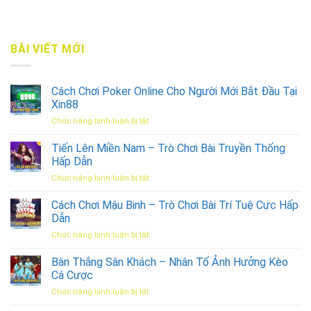
BÀI VIẾT MỚI
Cách Chơi Poker Online Cho Người Mới Bắt Đầu Tại
Xin88
ở
Chức năng bình luận bị tắt
Cách
Chơi
Tiến Lên Miền Nam – Trò Chơi Bài Truyền Thống
Poker
Hấp Dẫn
Online
ở
Chức năng bình luận bị tắt
Cho
Tiến
Người
Lên
Cách Chơi Mậu Binh – Trò Chơi Bài Trí Tuệ Cực Hấp
Mới
Miền
Bắt
Dẫn
Nam
Đầu
ở
Chức năng bình luận bị tắt
–
Tại
Cách
Trò
Xin88
Chơi
Bàn Thắng Sân Khách – Nhân Tố Ảnh Hưởng Kèo
Chơi
Mậu
Bài
Cá Cược
Binh
Truyền
ở
Chức năng bình luận bị tắt
–
Thống
Bàn
Trò
Hấp