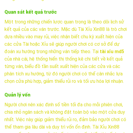
Quan sát kết quả trước
Một trong những chiến lược quan trọng là theo dõi lịch sử
kết quả của các ván trước. Mặc dù Tài Xỉu Xin88 là trò chơi
dựa nhiều vào may rủi, việc nhận biết chu kỳ xuất hiện của
các cửa Tài hoặc Xỉu sẽ giúp người chơi có cơ sở để dự
đoán xu hướng trong những ván tiếp theo. Tại
tài xỉu md5
của nhà cái, hệ thống hiển thị thống kê chi tiết về kết quả
từng ván, biểu đồ tần suất xuất hiện của các cửa và các
phân tích xu hướng, từ đó người chơi có thể cân nhắc lựa
chọn cửa phù hợp, giảm thiểu rủi ro và tối ưu hóa lợi nhuận.
Quản lý vốn
Người chơi nên xác định số tiền tối đa cho mỗi phiên chơi,
chia nhỏ ngân sách và không đặt toàn bộ vào một cửa duy
nhất. Việc này giúp giảm thiểu rủi ro, đảm bảo người chơi có
thể tham gia lâu dài và duy trì vốn ổn định. Tài Xỉu Xin88