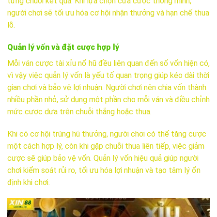
từng chuỗi kết quả. Khi lựa chọn cửa cược thông minh,
người chơi sẽ tối ưu hóa cơ hội nhận thưởng và hạn chế thua
lỗ.
Quản lý vốn và đặt cược hợp lý
Mỗi ván cược tài xỉu nổ hũ đều liên quan đến số vốn hiện có,
vì vậy việc quản lý vốn là yếu tố quan trọng giúp kéo dài thời
gian chơi và bảo vệ lợi nhuận. Người chơi nên chia vốn thành
nhiều phần nhỏ, sử dụng một phần cho mỗi ván và điều chỉnh
mức cược dựa trên chuỗi thắng hoặc thua.
Khi có cơ hội trúng hũ thưởng, người chơi có thể tăng cược
một cách hợp lý, còn khi gặp chuỗi thua liên tiếp, việc giảm
cược sẽ giúp bảo vệ vốn. Quản lý vốn hiệu quả giúp người
chơi kiểm soát rủi ro, tối ưu hóa lợi nhuận và tạo tâm lý ổn
định khi chơi.