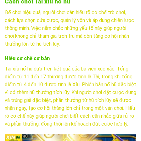
Cách chơi Tài xỉu nổ hũ
Để chơi hiệu quả, người chơi cần hiểu rõ cơ chế trò chơi,
cách lựa chọn cửa cược, quản lý vốn và áp dụng chiến lược
thông minh. Việc nắm chắc những yếu tố này giúp người
chơi không chỉ tham gia trơn tru mà còn tăng cơ hội nhận
thưởng lớn từ hũ tích lũy.
Hiểu cơ chế cơ bản
Tài xỉu nổ hũ dựa trên kết quả của ba viên xúc xắc. Tổng
điểm từ 11 đến 17 thường được tính là Tài, trong khi tổng
điểm từ 4 đến 10 được tính là Xỉu. Phiên bản nổ hũ đặc biệt
vì có thêm hũ thưởng tích lũy. Khi người chơi đặt cược đúng
và trúng giải đặc biệt, phần thưởng từ hũ tích lũy sẽ được
nhận ngay, tạo cơ hội thắng lớn chỉ trong một ván chơi. Hiểu
rõ cơ chế này giúp người chơi biết cách cân nhắc giữa rủi ro
và phần thưởng, đồng thời lên kế hoạch đặt cược hợp lý.