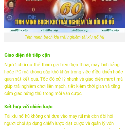
Tính minh bạch khi trải nghiệm tài xỉu nổ hũ
Giao diện dễ tiếp cận
Người chơi có thể tham gia trên điện thoại, máy tính bảng
hoặc PC mà không gặp khó khăn trong việc điều khiển hoặc
quan sát kết quả. Tốc độ xử lý nhanh và giao diện mượt mà
giúp trải nghiệm chơi liền mạch, tiết kiệm thời gian và tăng
cảm giác hứng thú trong mỗi ván cược.
Kết hợp với chiến lược
Tài xỉu nổ hũ không chỉ dựa vào may rủi mà còn đòi hỏi
người chơi áp dụng chiến lược đặt cược và quản lý vốn