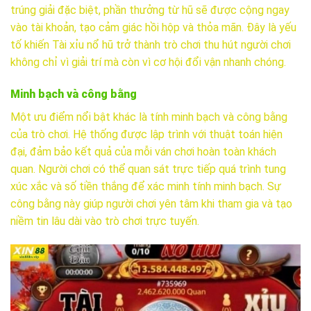
trúng giải đặc biệt, phần thưởng từ hũ sẽ được cộng ngay
vào tài khoản, tạo cảm giác hồi hộp và thỏa mãn. Đây là yếu
tố khiến Tài xỉu nổ hũ trở thành trò chơi thu hút người chơi
không chỉ vì giải trí mà còn vì cơ hội đổi vận nhanh chóng.
Minh bạch và công bằng
Một ưu điểm nổi bật khác là tính minh bạch và công bằng
của trò chơi. Hệ thống được lập trình với thuật toán hiện
đại, đảm bảo kết quả của mỗi ván chơi hoàn toàn khách
quan. Người chơi có thể quan sát trực tiếp quá trình tung
xúc xắc và số tiền thắng để xác minh tính minh bạch. Sự
công bằng này giúp người chơi yên tâm khi tham gia và tạo
niềm tin lâu dài vào trò chơi trực tuyến.