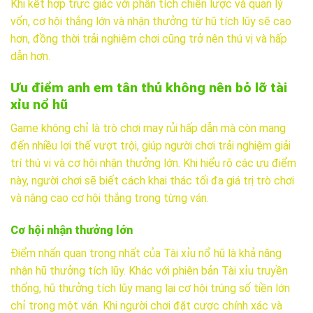
Khi kết hợp trực giác với phân tích chiến lược và quản lý
vốn, cơ hội thắng lớn và nhận thưởng từ hũ tích lũy sẽ cao
hơn, đồng thời trải nghiệm chơi cũng trở nên thú vị và hấp
dẫn hơn.
Ưu điểm anh em tân thủ không nên bỏ lỡ tài
xỉu nổ hũ
Game không chỉ là trò chơi may rủi hấp dẫn mà còn mang
đến nhiều lợi thế vượt trội, giúp người chơi trải nghiệm giải
trí thú vị và cơ hội nhận thưởng lớn. Khi hiểu rõ các ưu điểm
này, người chơi sẽ biết cách khai thác tối đa giá trị trò chơi
và nâng cao cơ hội thắng trong từng ván.
Cơ hội nhận thưởng lớn
Điểm nhấn quan trọng nhất của Tài xỉu nổ hũ là khả năng
nhận hũ thưởng tích lũy. Khác với phiên bản Tài xỉu truyền
thống, hũ thưởng tích lũy mang lại cơ hội trúng số tiền lớn
chỉ trong một ván. Khi người chơi đặt cược chính xác và