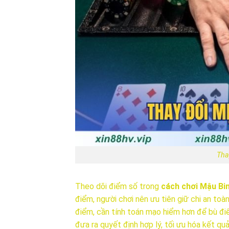
Tha
Theo dõi điểm số trong
cách chơi Mậu Bi
điểm, người chơi nên ưu tiên giữ chi an toà
điểm, cần tính toán mạo hiểm hơn để bù điể
đưa ra quyết định hợp lý, tối ưu hóa kết quả