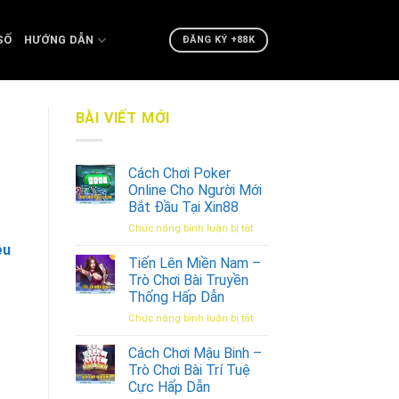
SỐ
HƯỚNG DẪN
ĐĂNG KÝ +88K
BÀI VIẾT MỚI
Cách Chơi Poker
Online Cho Người Mới
Bắt Đầu Tại Xin88
ở
Chức năng bình luận bị tắt
Cách
ệu
Chơi
Tiến Lên Miền Nam –
Poker
Trò Chơi Bài Truyền
Online
Thống Hấp Dẫn
Cho
ở
Chức năng bình luận bị tắt
Người
Tiến
Mới
Lên
Bắt
Cách Chơi Mậu Binh –
Miền
Đầu
Trò Chơi Bài Trí Tuệ
Nam
Tại
Cực Hấp Dẫn
–
Xin88