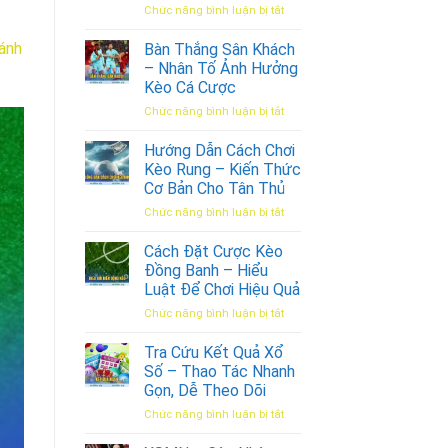
ở
Chức năng bình luận bị tắt
Trò
Cách
Chơi
Chơi
Bài
ránh
Bàn Thắng Sân Khách
Mậu
Truyền
– Nhân Tố Ảnh Hưởng
Binh
Thống
Kèo Cá Cược
–
Hấp
ở
Chức năng bình luận bị tắt
Trò
Dẫn
Bàn
Chơi
Thắng
Bài
Hướng Dẫn Cách Chơi
Sân
Trí
Kèo Rung – Kiến Thức
Khách
Tuệ
Cơ Bản Cho Tân Thủ
–
Cực
ở
Chức năng bình luận bị tắt
Nhân
Hấp
Hướng
Tố
Dẫn
Dẫn
Ảnh
Cách Đặt Cược Kèo
Cách
Hưởng
Đồng Banh – Hiểu
Chơi
Kèo
Luật Để Chơi Hiệu Quả
Kèo
Cá
ở
Chức năng bình luận bị tắt
Rung
Cược
Cách
–
Đặt
Kiến
Tra Cứu Kết Quả Xổ
Cược
Thức
Số – Thao Tác Nhanh
Kèo
Cơ
Gọn, Dễ Theo Dõi
Đồng
Bản
ở
Chức năng bình luận bị tắt
Banh
Cho
Tra
–
Tân
Cứu