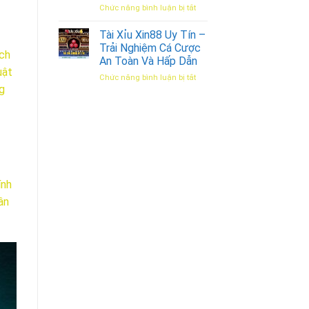
Gian
ở
Chức năng bình luận bị tắt
Nghiệm
Lận
Tài
Minh
Xỉu
Bạch
Tài Xỉu Xin88 Uy Tín –
MD5
Với
Trải Nghiệm Cá Cược
ích
–
Tỷ
An Toàn Và Hấp Dẫn
Trải
Lệ
uật
ở
Chức năng bình luận bị tắt
Nghiệm
Thưởng
g
Tài
Cược
Hấp
Xỉu
Xanh
Dẫn
Xin88
Chín,
Uy
An
Tín
Toàn
–
Trải
Nghiệm
Cá
ính
Cược
ân
An
Toàn
Và
Hấp
Dẫn