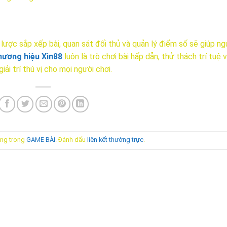
 lược sắp xếp bài, quan sát đối thủ và quản lý điểm số sẽ giúp ng
hương hiệu Xin88
luôn là trò chơi bài hấp dẫn, thử thách trí tuệ 
iải trí thú vị cho mọi người chơi.
ăng trong
GAME BÀI
. Đánh dấu
liên kết thường trực
.