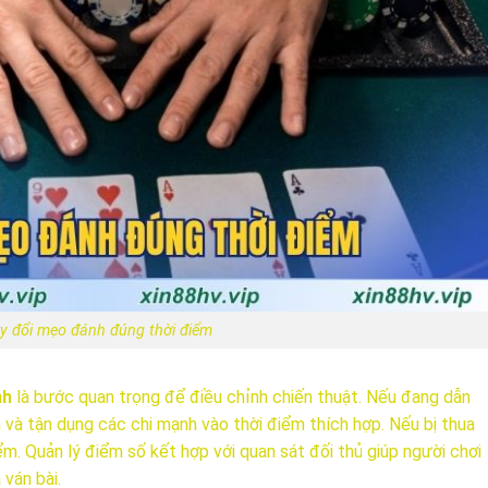
y đổi mẹo đánh đúng thời điểm
nh
là bước quan trọng để điều chỉnh chiến thuật. Nếu đang dẫn
n và tận dụng các chi mạnh vào thời điểm thích hợp. Nếu bị thua
m. Quản lý điểm số kết hợp với quan sát đối thủ giúp người chơi
 ván bài.