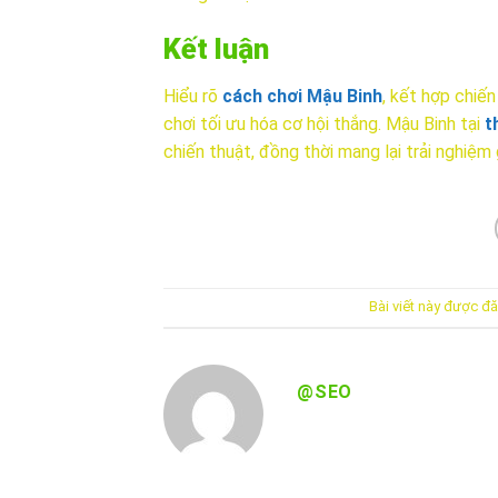
Kết luận
Hiểu rõ
cách chơi Mậu Binh
, kết hợp chiến
chơi tối ưu hóa cơ hội thắng. Mậu Binh tại
t
chiến thuật, đồng thời mang lại trải nghiệm g
Bài viết này được đ
@SEO