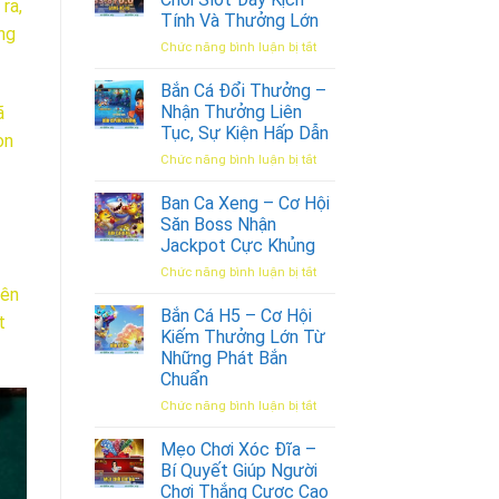
ra,
Trả
Hũ
Tính Và Thưởng Lớn
Thưởng
Jackpot
ắng
Rõ
ở
Chức năng bình luận bị tắt
–
Ràng
Game
Săn
Nổ
Thưởng
Bắn Cá Đổi Thưởng –
Hũ
Lớn
Nhận Thưởng Liên
ã
–
Chỉ
Tục, Sự Kiện Hấp Dẫn
ọn
Sân
Với
ở
Chức năng bình luận bị tắt
Chơi
Một
Bắn
Slot
Cú
Cá
Đầy
Nhấn
Ban Ca Xeng – Cơ Hội
Đổi
Kịch
Săn Boss Nhận
Thưởng
Tính
Jackpot Cực Khủng
–
Và
ở
Chức năng bình luận bị tắt
Nhận
Thưởng
Ban
Thưởng
nên
Lớn
Ca
Liên
Bắn Cá H5 – Cơ Hội
t
Xeng
Tục,
Kiếm Thưởng Lớn Từ
–
Sự
Những Phát Bắn
Cơ
Kiện
Chuẩn
Hội
Hấp
Săn
Dẫn
ở
Chức năng bình luận bị tắt
Boss
Bắn
Nhận
Cá
Mẹo Chơi Xóc Đĩa –
Jackpot
H5
Bí Quyết Giúp Người
Cực
–
Chơi Thắng Cược Cao
Khủng