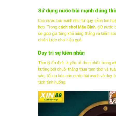
Sử dụng nước bài mạnh đúng thờ
Các nước bài mạnh như tứ quý, sảnh lớn ho
hợp. Trong
cách chơi Mậu Binh
, giữ nước 
sẽ giúp gia tăng khả năng thắng và kiểm soá
chiến lược chơi hiệu quả.
Duy trì sự kiên nhẫn
Tâm lý ổn định là yếu tố then chốt trong
c
hưởng bởi chuỗi thắng thua tạm thời và tuân
xác, tối ưu hóa các nước bài mạnh và duy tr
tích tình huống.