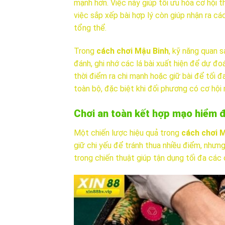
mạnh hơn. Việc này giúp tối ưu hóa cơ hội th
việc sắp xếp bài hợp lý còn giúp nhận ra cá
tổng thể.
Trong
cách chơi Mậu Binh
, kỹ năng quan s
đánh, ghi nhớ các lá bài xuất hiện để dự đoá
thời điểm ra chi mạnh hoặc giữ bài để tối đa
toàn bộ, đặc biệt khi đối phương có cơ hội 
Chơi an toàn kết hợp mạo hiểm 
Một chiến lược hiệu quả trong
cách chơi 
giữ chi yếu để tránh thua nhiều điểm, nhưng
trong chiến thuật giúp tận dụng tối đa các 