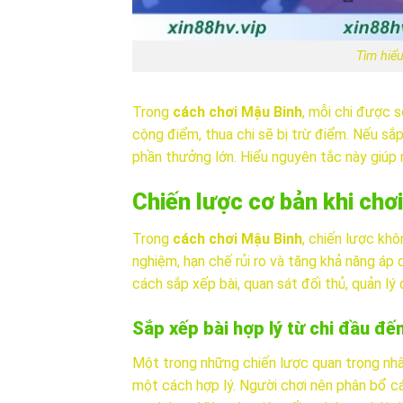
Tìm hiể
Trong
cách chơi Mậu Binh
, mỗi chi được 
cộng điểm, thua chi sẽ bị trừ điểm. Nếu sắp
phần thưởng lớn. Hiểu nguyên tắc này giúp 
Chiến lược cơ bản khi chơ
Trong
cách chơi Mậu Binh
, chiến lược khô
nghiệm, hạn chế rủi ro và tăng khả năng áp
cách sắp xếp bài, quan sát đối thủ, quản l
Sắp xếp bài hợp lý từ chi đầu đến
Một trong những chiến lược quan trọng nh
một cách hợp lý. Người chơi nên phân bổ các 