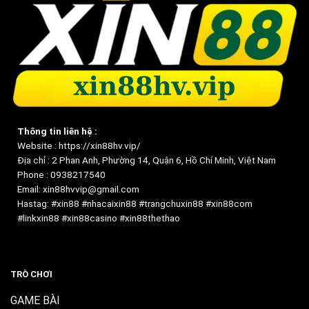
Thông tin liên hệ :
Website :
https://xin88hv.vip/
Địa chỉ : 2 Phan Anh, Phường 14, Quận 6, Hồ Chí Minh, Việt Nam
Phone : 0938217540
Email:
xin88hvvip@gmail.com
Hastag: #xin88 #nhacaixin88 #trangchuxin88 #xin88com
#linkxin88 #xin88casino #xin88thethao
TRÒ CHƠI
GAME BÀI