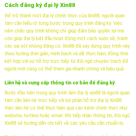
Cách đăng ký đại lý Xin88
Để trở thành một đại lý chính thức của Xin88, người quan
tâm cần hiểu rõ từng bước trong quy trình đăng ký. Việc
nắm chắc quy trình không chỉ giúp đảm bảo quyền lợi mà
còn giúp đại lý bắt đầu hoạt động một cách suôn sẻ, tránh
các sai sót không đáng có. Xin88 đã xây dựng quy trình này
theo hướng đơn giản, minh bạch và dễ thực hiện, đồng thời
kết hợp với sự hỗ trợ trực tiếp từ đội ngũ chuyên trách để
người mới cũng có thể tham gia nhanh chóng và hiệu quả.
Liên hệ và cung cấp thông tin cơ bản để đăng ký
Bước đầu tiên trong quy trình làm đại lý xin88 là người quan
tâm cần liên hệ trực tiếp với bộ phận hỗ trợ đại lý Xin88.
Việc liên hệ có thể thực hiện qua các kênh chính thức như
website, hotline hoặc email. Khi tiếp nhận thông tin, đội ngũ
Xin88 sẽ hướng dẫn chi tiết về các yêu cầu cần chuẩn bị.