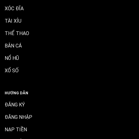
XÓC ĐĨA
TÀI XỈU
THỂ THAO
BẮN CÁ
NỔ HŨ
XỔ SỐ
HƯỚNG DẪN
ĐĂNG KÝ
ĐĂNG NHẬP
NẠP TIỀN