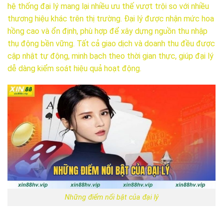
hệ thống đại lý mang lại nhiều ưu thế vượt trội so với nhiều
thương hiệu khác trên thị trường. Đại lý được nhận mức hoa
hồng cao và ổn định, phù hợp để xây dựng nguồn thu nhập
thụ động bền vững. Tất cả giao dịch và doanh thu đều được
cập nhật tự động, minh bạch theo thời gian thực, giúp đại lý
dễ dàng kiểm soát hiệu quả hoạt động.
Những điểm nổi bật của đại lý